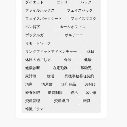
ダイエット
ニトリ
パック
ファイルボックス
フェイスパック
フェイスパックシート
フェイスマスク
ペン習字
ホームオフィス
ボッタルガ
ポルチーニ
リモートワーク
リングフィットアドベンチャー
休日
休日の過ごし方
保険
健康
健康診断
在宅勤務
孤独死
家計簿
就活
死後事務委任契約
汚家
汚屋敷
無印良品
片付け
療養休暇
糖質制限
終活
習い事
資産管理
資産運用
転職
韓流ドラマ