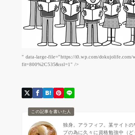
" data-large-file="https://i0.wp.com/dokujolife.co
fit=800%2C535&ssl=1" />
この記事を書いた人
独身。アラフィフ。某サイトの
プの為に久々に資格勉強中（ど