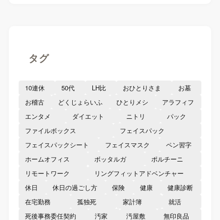
タグ
10連休
50代
LH比
おひとりさま
お墓
お稽古
どくじょらいふ
ひとりメシ
アラフィフ
エンタメ
ダイエット
ニトリ
パック
ファイルボックス
フェイスパック
フェイスパックシート
フェイスマスク
ペン習字
ホームオフィス
ボッタルガ
ポルチーニ
リモートワーク
リングフィットアドベンチャー
休日
休日の過ごし方
保険
健康
健康診断
在宅勤務
孤独死
家計簿
就活
死後事務委任契約
汚家
汚屋敷
無印良品