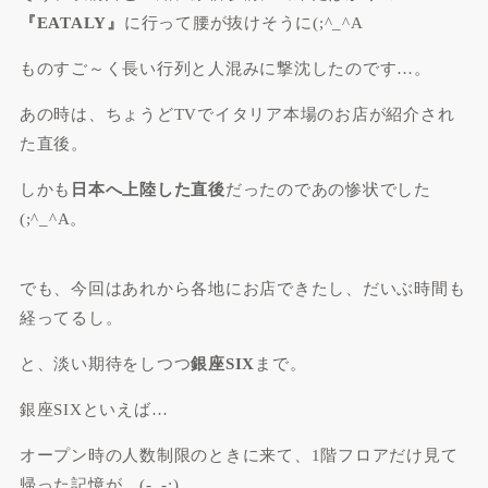
『EATALY』
に行って腰が抜けそうに(;^_^A
ものすご～く長い行列と人混みに撃沈したのです…。
あの時は、ちょうどTVでイタリア本場のお店が紹介され
た直後。
しかも
日本へ上陸した直後
だったのであの惨状でした
(;^_^A。
でも、今回はあれから各地にお店できたし、だいぶ時間も
経ってるし。
と、淡い期待をしつつ
銀座SIX
まで。
銀座SIXといえば…
オープン時の人数制限のときに来て、1階フロアだけ見て
帰った記憶が…(-_-;)