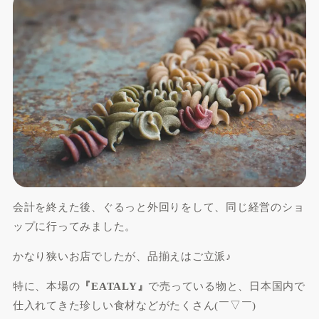
会計を終えた後、ぐるっと外回りをして、同じ経営のショ
ップに行ってみました。
かなり狭いお店でしたが、品揃えはご立派♪
特に、本場の
『EATALY』
で売っている物と、日本国内で
仕入れてきた珍しい食材などがたくさん(￣▽￣)