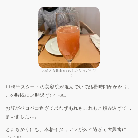
大好きなBelini♪久しぶりっ♪(*´▽
｀*)
11時半スタートの美容院が混んでいて結構時間がかかり、
この時既に14時過ぎ(;^_^A。
お腹がペコペコ過ぎて思わずあれもこれもと頼み過ぎてし
まいました…。
とにもかくにも、本格イタリアンが久々過ぎて大興奮(*
´▽｀*)。