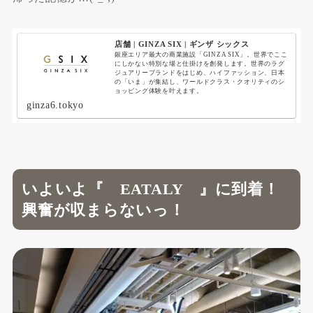
店舗 | GINZA SIX | ギンザ シックス
銀座エリア最大の商業施設「GINZA SIX」。世界でここ
にしかない特別な場と仕掛けを創発します。世界のラグ
ジュアリーブランドをはじめ、ハイファッション、日本
の「いま」が集結し、ワールドクラス・クオリティのシ
ョッピング体験を叶えます。
ginza6.tokyo
いよいよ『 EATALY 』に到着！
興奮が収まらないっ！