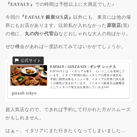
『EATALY』
での時間は予想以上に大満足でした♪
今回の
『EATALY 銀座SIX店』
以外にも、東京には他の場
所にもお店があります。以前私が入れなかった
原宿店
(笑)
の他に、
丸の内
や
代官山
などおしゃれな大人の街ばかり。
ぜひ機会があれば一度訪れてみてはいかがでしょうか。
EATALY | GINZA SIX | ギンザ シックス
EATALYとは「イタリアを食す」ということを意味して
います。イタリア料理の他にイタリアの歴史や食文化、
手軽に調理出来るメニュー等、イタリアが世界に誇る多
くの個性が含まれています。イータリー銀座店は旗艦店
としてイタリア食文化を発信していきま500
ginza6.tokyo
超人気店なので、
できれば予約して行かれた方がスムーズ
かもしれません
。
はぁ～、イタリアにまた行きたくなってしまいました…