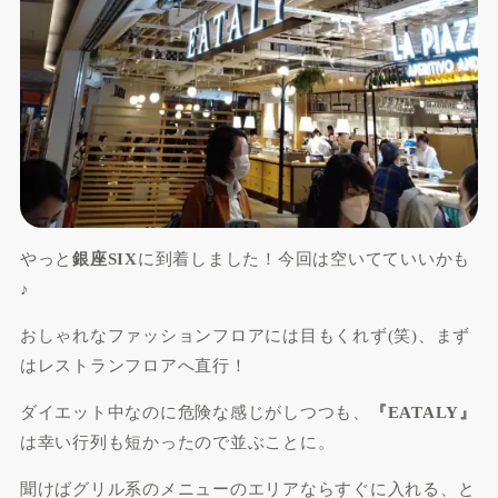
やっと
銀座SIX
に到着しました！今回は空いてていいかも
♪
おしゃれなファッションフロアには目もくれず(笑)、まず
はレストランフロアへ直行！
ダイエット中なのに危険な感じがしつつも、
『EATALY』
は幸い行列も短かったので並ぶことに。
聞けばグリル系のメニューのエリアならすぐに入れる、と