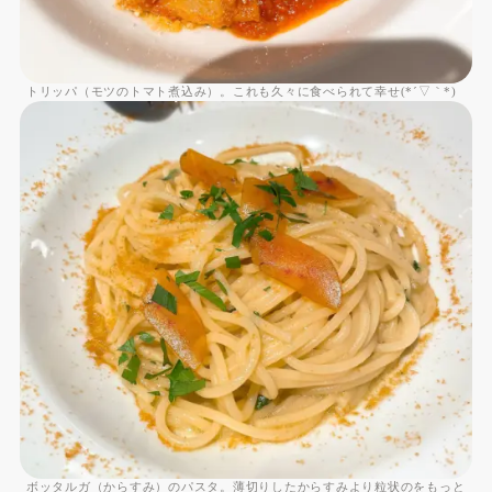
トリッパ（モツのトマト煮込み）。これも久々に食べられて幸せ(*´▽｀*)
ボッタルガ（からすみ）のパスタ。薄切りしたからすみより粒状のをもっと