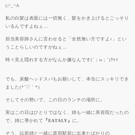
(;^_^A
私の白髪は表面には一切無く、髪をかき上げるとごっそり
いるんですよねぇ…
担当美容師さんに言わせると「全然無い方ですよ♪」とい
うことらしいのですがねぇ…
時々見え隠れする方がなんか嫌なんです(´；ω；`)ｳｩｩ
でも、炭酸ヘッドスパもお願いして、本当にスッキリでき
ました(*´▽｀*)
そしてその勢いで、この日のランチの場所に。
実はこの日はひとりではなく、姉も一緒に美容院だったの
で、姉に導かれて
『EATALY』
に。
そう、以前姉と一緒に原宿駅前に出来たばかりの