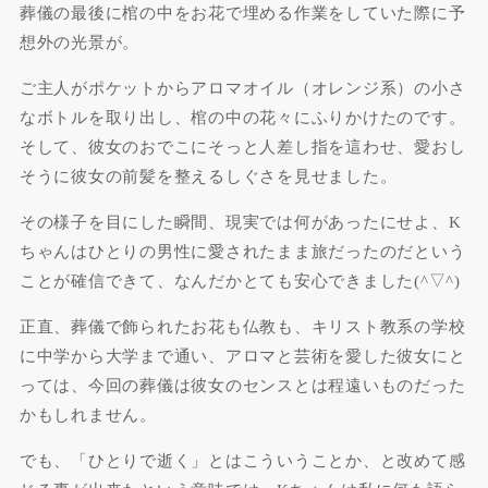
葬儀の最後に棺の中をお花で埋める作業をしていた際に予
想外の光景が。
ご主人がポケットからアロマオイル（オレンジ系）の小さ
なボトルを取り出し、棺の中の花々にふりかけたのです。
そして、彼女のおでこにそっと人差し指を這わせ、愛おし
そうに彼女の前髪を整えるしぐさを見せました。
その様子を目にした瞬間、現実では何があったにせよ、K
ちゃんはひとりの男性に愛されたまま旅だったのだという
ことが確信できて、なんだかとても安心できました(^▽^)
正直、葬儀で飾られたお花も仏教も、キリスト教系の学校
に中学から大学まで通い、アロマと芸術を愛した彼女にと
っては、今回の葬儀は彼女のセンスとは程遠いものだった
かもしれません。
でも、「ひとりで逝く」とはこういうことか、と改めて感