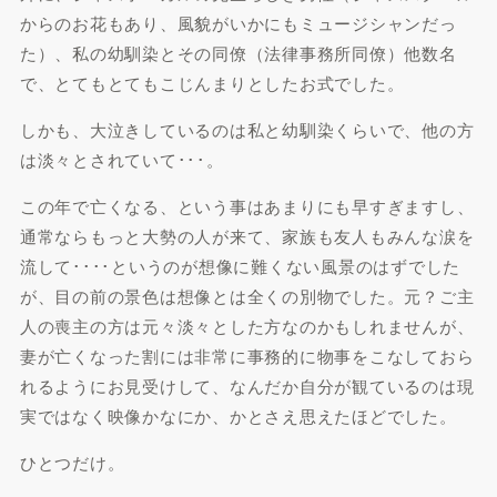
からのお花もあり、風貌がいかにもミュージシャンだっ
た）、私の幼馴染とその同僚（法律事務所同僚）他数名
で、とてもとてもこじんまりとしたお式でした。
しかも、大泣きしているのは私と幼馴染くらいで、他の方
は淡々とされていて･･･。
この年で亡くなる、という事はあまりにも早すぎますし、
通常ならもっと大勢の人が来て、家族も友人もみんな涙を
流して････というのが想像に難くない風景のはずでした
が、目の前の景色は想像とは全くの別物でした。元？ご主
人の喪主の方は元々淡々とした方なのかもしれませんが、
妻が亡くなった割には非常に事務的に物事をこなしておら
れるようにお見受けして、なんだか自分が観ているのは現
実ではなく映像かなにか、かとさえ思えたほどでした。
ひとつだけ。