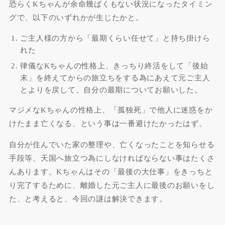
恐らくKちゃんが余命幾ばくもない状況になったタイミン
グで、以下のいずれかが生じたかと。
ご主人様の方から「最期くらい任せて」と持ち掛けら
れた
律儀なKちゃんの性格上、きっちり終活をして
「後始
末」
を終えてからの旅立ちをする為に
あえて元ご主人
とよりを戻して
、自分の最期についてお願いした。
マジメなKちゃんの性格上、
「孤独死」
で
他人に迷惑をか
けたまま亡くなる
、という事は一番避けたかったはず。
自分が住んでいた家の整理や、亡くなったことを知らせる
手段等、天国へ旅立つ為にしなければならない事はたくさ
んあります。Kちゃんはその「最後の大仕事」をきっちと
り完了するために、離婚した元ご主人に最後のお願いをし
た、と考えると、今回の謎は解決できます。