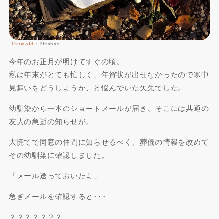
Detmold
/ Pixabay
今年のお正月が明けてすぐの頃。
私は年末がとても忙しく、年賀状が出せなかったので寒中
見舞いをどうしようか、と悩んでいた矢先でした。
幼馴染から一本のショートメールが届き、そこには共通の
友人の急逝の知らせが。
大慌てで同窓の仲間に知らせるべく、葬儀の情報を改めて
その幼馴染に確認しました。
「メール送っておいたよ」
急ぎメールを確認すると･･･
？？？？？？？