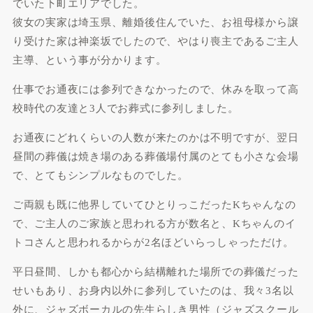
でいた下町エリアでした。
彼女の実家は埼玉県、離婚後住んでいた、お祖母様から譲
り受けた家は神楽坂でしたので、やはり喪主であるご主人
主導、という事が分かります。
仕事でお通夜には参列できなかったので、休みを取って高
校時代の友達と3人でお葬式に参列しました。
お通夜にどれくらいの人数が来たのかは不明ですが、翌日
昼間の葬儀は焼き場のある葬儀場付属のとても小さな会場
で、とてもシンプルなものでした。
ご両親も既に他界していてひとりっこだったKちゃんなの
で、ご主人のご家族と思われる方が数名と、Kちゃんのイ
トコさんと思われるからが2名ほどいらっしゃっただけ。
平日昼間、しかも都心から結構離れた場所での葬儀だった
せいもあり、お身内以外に参列していたのは、我々3名以
外に、ジャズボーカルの先生らしき男性（ジャズスクール