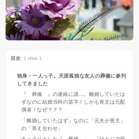
目次
[
close
]
独身・一人っ子。天涯孤独な友人の葬儀に参列
してきました
『 葬儀 』の連絡に謎…。離婚していたは
ずなのに結婚当時の苗字！しかも喪主は元配
偶者！なぜ？？？
「離婚していたはず」なのに「元夫が喪主」
の「答え合わせ」
あっさりとした『 葬儀 』。「ひとりで死