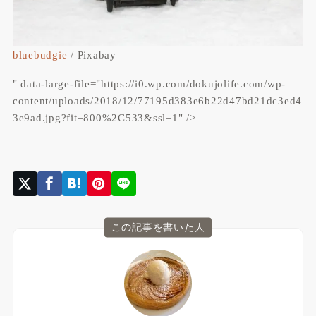
bluebudgie
/ Pixabay
" data-large-file="https://i0.wp.com/dokujolife.com/wp-
content/uploads/2018/12/77195d383e6b22d47bd21dc3ed4
3e9ad.jpg?fit=800%2C533&ssl=1" />
この記事を書いた人