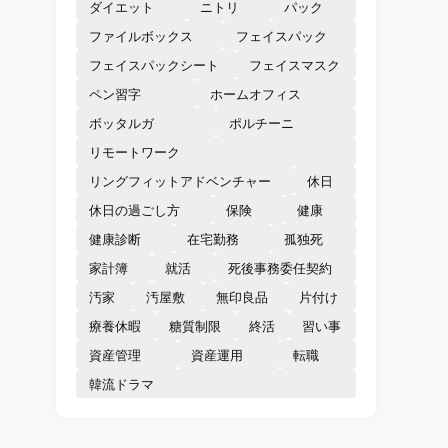
ダイエット
ニトリ
パック
ファイルボックス
フェイスパック
フェイスパックシート
フェイスマスク
ペン習字
ホームオフィス
ボッタルガ
ポルチーニ
リモートワーク
リングフィットアドベンチャー
休日
休日の過ごし方
保険
健康
健康診断
在宅勤務
孤独死
家計簿
就活
死後事務委任契約
汚家
汚屋敷
無印良品
片付け
療養休暇
糖質制限
終活
習い事
資産管理
資産運用
転職
韓流ドラマ