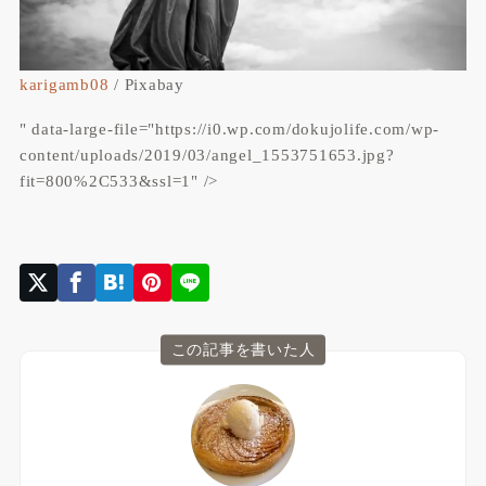
karigamb08
/ Pixabay
" data-large-file="https://i0.wp.com/dokujolife.com/wp-
content/uploads/2019/03/angel_1553751653.jpg?
fit=800%2C533&ssl=1" />
この記事を書いた人