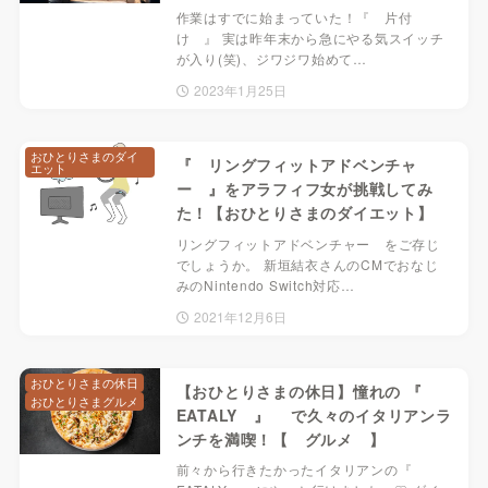
作業はすでに始まっていた！『 片付
け 』 実は昨年末から急にやる気スイッチ
が入り(笑)、ジワジワ始めて…
2023年1月25日
おひとりさまのダイ
『 リングフィットアドベンチャ
エット
ー 』をアラフィフ女が挑戦してみ
た！【おひとりさまのダイエット】
リングフィットアドベンチャー をご存じ
でしょうか。 新垣結衣さんのCMでおなじ
みのNintendo Switch対応…
2021年12月6日
おひとりさまの休日
【おひとりさまの休日】憧れの 『
おひとりさまグルメ
EATALY 』 で久々のイタリアンラ
ンチを満喫！【 グルメ 】
前々から行きたかったイタリアンの『