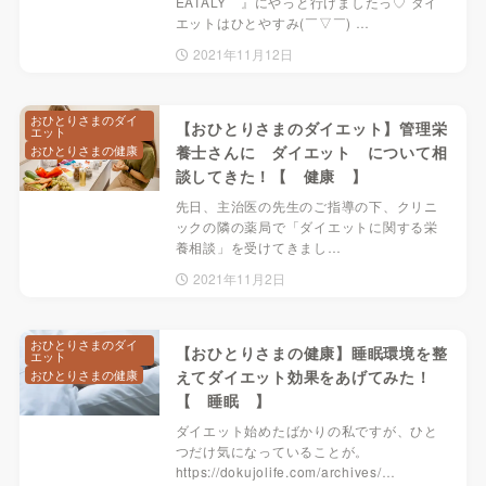
EATALY 』にやっと行けましたっ♡ ダイ
エットはひとやすみ(￣▽￣) …
2021年11月12日
おひとりさまのダイ
【おひとりさまのダイエット】管理栄
エット
おひとりさまの健康
養士さんに ダイエット について相
談してきた！【 健康 】
先日、主治医の先生のご指導の下、クリニ
ックの隣の薬局で「ダイエットに関する栄
養相談」を受けてきまし…
2021年11月2日
おひとりさまのダイ
【おひとりさまの健康】睡眠環境を整
エット
おひとりさまの健康
えてダイエット効果をあげてみた！
【 睡眠 】
ダイエット始めたばかりの私ですが、ひと
つだけ気になっていることが。
https://dokujolife.com/archives/…